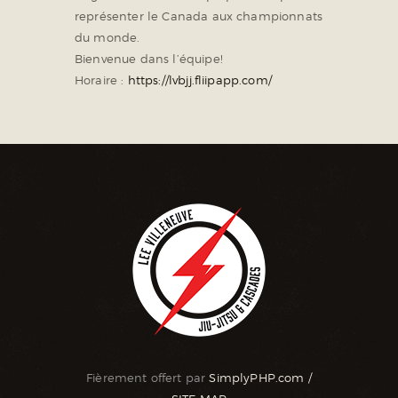
représenter le Canada aux championnats
du monde.
Bienvenue dans l’équipe!
Horaire :
https://lvbjj.fliipapp.com/
Fièrement offert par
SimplyPHP.com
/